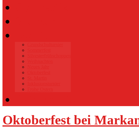
Gymnastik
Sponsoren
Events
Grundschulturnier
Sommerfest
Silvesterfrühschoppen
Weihnachten
Neues Jahr
Oktoberfest
St. Martin
Inklusionsturnier
Frohe Ostern
Datenschutz
Oktoberfest bei Marka