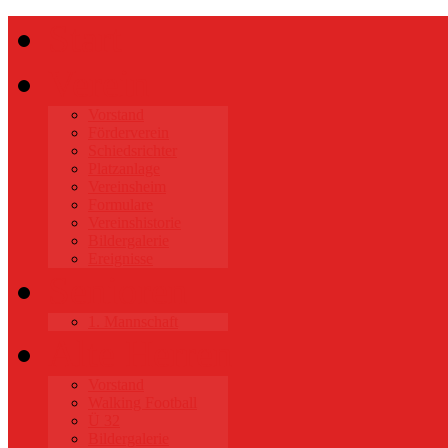
Start
Verein
Vorstand
Förderverein
Schiedsrichter
Platzanlage
Vereinsheim
Formulare
Vereinshistorie
Bildergalerie
Ereignisse
Senioren
1. Mannschaft
Alte Herren
Vorstand
Walking Football
Ü 32
Bildergalerie