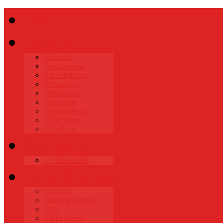
Start
Verein
Vorstand
Förderverein
Schiedsrichter
Platzanlage
Vereinsheim
Formulare
Vereinshistorie
Bildergalerie
Ereignisse
Senioren
1. Mannschaft
Alte Herren
Vorstand
Walking Football
Ü 32
Bildergalerie