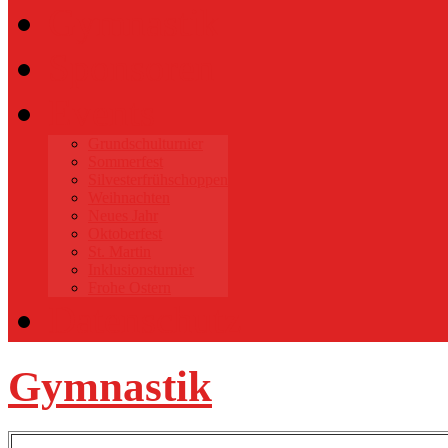
Gymnastik
Sponsoren
Events
Grundschulturnier
Sommerfest
Silvesterfrühschoppen
Weihnachten
Neues Jahr
Oktoberfest
St. Martin
Inklusionsturnier
Frohe Ostern
Datenschutz
Gymnastik