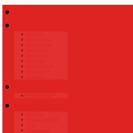
Start
Verein
Vorstand
Förderverein
Schiedsrichter
Platzanlage
Vereinsheim
Formulare
Vereinshistorie
Bildergalerie
Ereignisse
Senioren
1. Mannschaft
Alte Herren
Vorstand
Walking Football
Ü 32
Bildergalerie