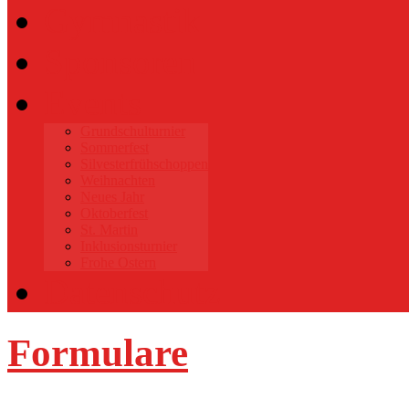
Gymnastik
Sponsoren
Events
Grundschulturnier
Sommerfest
Silvesterfrühschoppen
Weihnachten
Neues Jahr
Oktoberfest
St. Martin
Inklusionsturnier
Frohe Ostern
Datenschutz
Formulare