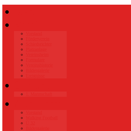
Start
Verein
Vorstand
Förderverein
Schiedsrichter
Platzanlage
Vereinsheim
Formulare
Vereinshistorie
Bildergalerie
Ereignisse
Senioren
1. Mannschaft
Alte Herren
Vorstand
Walking Football
Ü 32
Bildergalerie