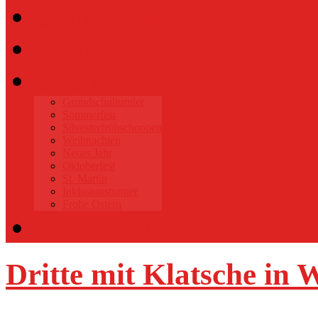
Gymnastik
Sponsoren
Events
Grundschulturnier
Sommerfest
Silvesterfrühschoppen
Weihnachten
Neues Jahr
Oktoberfest
St. Martin
Inklusionsturnier
Frohe Ostern
Datenschutz
Dritte mit Klatsche in 