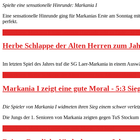
Spielte eine sensationelle Hinrunde: Markania I
Eine sensationelle Hinrunde ging für Markanias Erste am Sonntag mi
perfekt.
Weiterlesen: Markania I: Eine perfekte Hinrunde geht zu Ende - 32 Pu
Herbe Schlappe der Alten Herren zum Jah
Im letzten Spiel des Jahres traf die SG Laer-Markania in einem Ausw
Weiterlesen: Herbe Schlappe der Alten Herren zum Jahreausklang!!
Markania I zeigt eine gute Moral - 5:3 Sie
Die Spieler von Markania I widmeten ihren Sieg einem schwer verl
Die Jungs der 1. Senioren von Markania zeigten gegen TuS Stockum I
Weiterlesen: Markania I zeigt eine gute Moral - 5:3 Sieg!