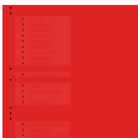
Start
Verein
Vorstand
Förderverein
Schiedsrichter
Platzanlage
Vereinsheim
Formulare
Vereinshistorie
Bildergalerie
Ereignisse
Senioren
1. Mannschaft
Alte Herren
Vorstand
Walking Football
Ü 32
Bildergalerie
Gymnastik
Sponsoren
Events
Grundschulturnier
Sommerfest
Silvesterfrühschoppen