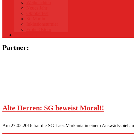
Weihnachten
Neues Jahr
Oktoberfest
St. Martin
Inklusionsturnier
Frohe Ostern
Datenschutz
Partner:
Alte Herren: SG beweist Moral!!
Am 27.02.2016 traf die SG Laer-Markania in einem Auswärtsspiel au