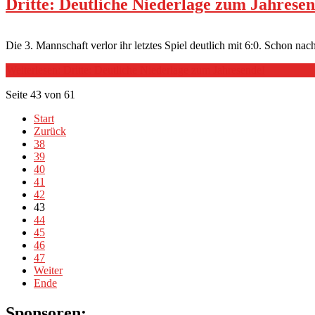
Dritte: Deutliche Niederlage zum Jahresen
Die 3. Mannschaft verlor ihr letztes Spiel deutlich mit 6:0. Schon 
Weiterlesen: Dritte: Deutliche Niederlage zum Jahresende!
Seite 43 von 61
Start
Zurück
38
39
40
41
42
43
44
45
46
47
Weiter
Ende
Sponsoren: