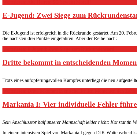
Weiterlesen: Alte Herren: SG beweist Moral!!
E-Jugend: Zwei Siege zum Rückrundensta
Die E-Jugend ist erfolgreich in die Rückrunde gestartet. Am 20. Fe
die nächsten drei Punkte eingefahren. Aber der Reihe nach:
Weiterlesen: E-Jugend: Zwei Siege zum Rückrundenstart!
Dritte bekommt in entscheidenden Momen
Trotz eines aufopferungsvollen Kampfes unterliegt die neu aufgeste
Weiterlesen: Dritte bekommt in entscheidenden Momenten den Zahn
Markania I: Vier individuelle Fehler füh
Sein Anschlusstor half unserer Mannschaft leider nicht: Konstantin W
In einem intensiven Spiel von Markania I gegen DJK Wattenscheid ka