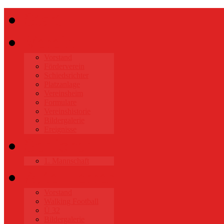
Start
Verein
Vorstand
Förderverein
Schiedsrichter
Platzanlage
Vereinsheim
Formulare
Vereinshistorie
Bildergalerie
Ereignisse
Senioren
1. Mannschaft
Alte Herren
Vorstand
Walking Football
Ü 32
Bildergalerie