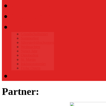
Gymnastik
Sponsoren
Events
Grundschulturnier
Sommerfest
Silvesterfrühschoppen
Weihnachten
Neues Jahr
Oktoberfest
St. Martin
Inklusionsturnier
Frohe Ostern
Datenschutz
Partner: