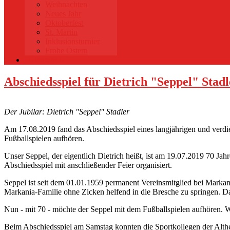
Weihnachten
Neues Jahr
Oktoberfest
St. Martin
Inklusionsturnier
Frohe Ostern
Datenschutz
Abschiedsspiel für Dietrich "Seppel" Stadl
Der Jubilar: Dietrich "Seppel" Stadler
Am 17.08.2019 fand das Abschiedsspiel eines langjährigen und verdie
Fußballspielen aufhören.
Unser Seppel, der eigentlich Dietrich heißt, ist am 19.07.2019 70 J
Abschiedsspiel mit anschließender Feier organisiert.
Seppel ist seit dem 01.01.1959 permanent Vereinsmitglied bei Markania
Markania-Familie ohne Zicken helfend in die Bresche zu springen. D
Nun - mit 70 - möchte der Seppel mit dem Fußballspielen aufhören. W
Beim Abschiedsspiel am Samstag konnten die Sportkollegen der Althe