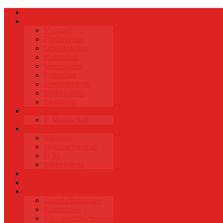
Start
Verein
Vorstand
Förderverein
Schiedsrichter
Platzanlage
Vereinsheim
Formulare
Vereinshistorie
Bildergalerie
Ereignisse
Senioren
1. Mannschaft
Alte Herren
Vorstand
Walking Football
Ü 32
Bildergalerie
Gymnastik
Sponsoren
Events
Grundschulturnier
Sommerfest
Silvesterfrühschoppen