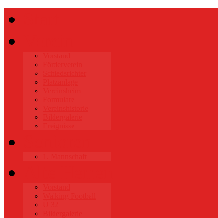
Start
Verein
Vorstand
Förderverein
Schiedsrichter
Platzanlage
Vereinsheim
Formulare
Vereinshistorie
Bildergalerie
Ereignisse
Senioren
1. Mannschaft
Alte Herren
Vorstand
Walking Football
Ü 32
Bildergalerie