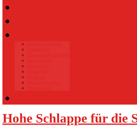
Gymnastik
Sponsoren
Events
Grundschulturnier
Sommerfest
Silvesterfrühschoppen
Weihnachten
Neues Jahr
Oktoberfest
St. Martin
Inklusionsturnier
Frohe Ostern
Datenschutz
Hohe Schlappe für die 