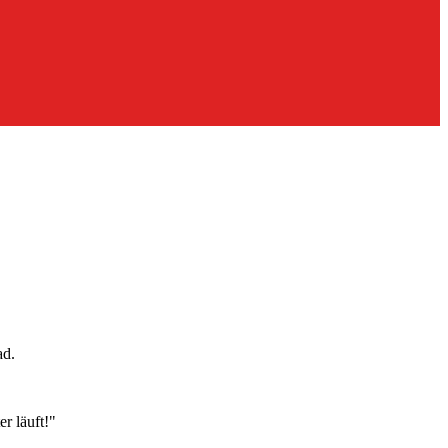
ad.
r läuft!"