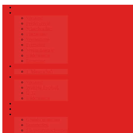
Start
Verein
Vorstand
Förderverein
Schiedsrichter
Platzanlage
Vereinsheim
Formulare
Vereinshistorie
Bildergalerie
Ereignisse
Senioren
1. Mannschaft
Alte Herren
Vorstand
Walking Football
Ü 32
Bildergalerie
Gymnastik
Sponsoren
Events
Grundschulturnier
Sommerfest
Silvesterfrühschoppen