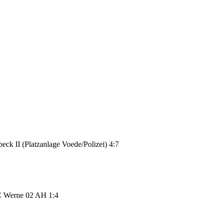
ck II (Platzanlage Voede/Polizei) 4:7
SC Werne 02 AH
1:4