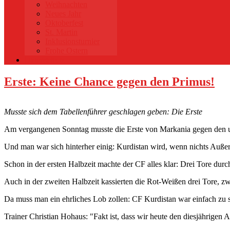
Weihnachten
Neues Jahr
Oktoberfest
St. Martin
Inklusionsturnier
Frohe Ostern
Datenschutz
Erste: Keine Chance gegen den Primus!
Musste sich dem Tabellenführer geschlagen geben: Die Erste
Am vergangenen Sonntag musste die Erste von Markania gegen den 
Und man war sich hinterher einig: Kurdistan wird, wenn nichts Außerg
Schon in der ersten Halbzeit machte der CF alles klar: Drei Tore dur
Auch in der zweiten Halbzeit kassierten die Rot-Weißen drei Tore,
Da muss man ein ehrliches Lob zollen: CF Kurdistan war einfach zu s
Trainer Christian Hohaus: "Fakt ist, dass wir heute den diesjährigen 