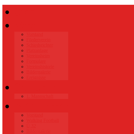
Start
Verein
Vorstand
Förderverein
Schiedsrichter
Platzanlage
Vereinsheim
Formulare
Vereinshistorie
Bildergalerie
Ereignisse
Senioren
1. Mannschaft
Alte Herren
Vorstand
Walking Football
Ü 32
Bildergalerie