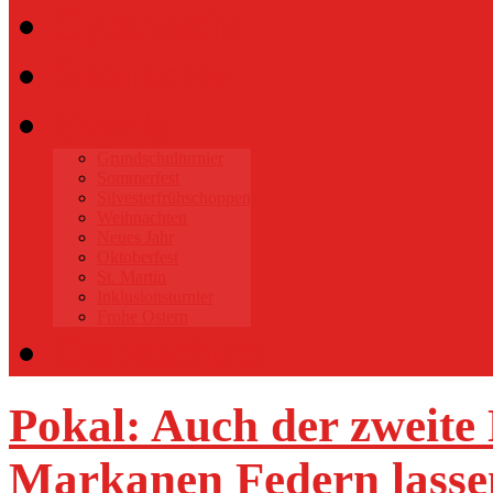
Gymnastik
Sponsoren
Events
Grundschulturnier
Sommerfest
Silvesterfrühschoppen
Weihnachten
Neues Jahr
Oktoberfest
St. Martin
Inklusionsturnier
Frohe Ostern
Datenschutz
Pokal: Auch der zweite 
Markanen Federn lasse