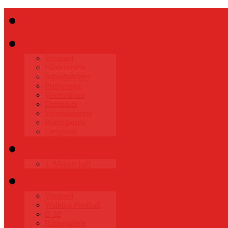
Start
Verein
Vorstand
Förderverein
Schiedsrichter
Platzanlage
Vereinsheim
Formulare
Vereinshistorie
Bildergalerie
Ereignisse
Senioren
1. Mannschaft
Alte Herren
Vorstand
Walking Football
Ü 32
Bildergalerie