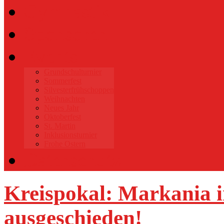
Gymnastik
Sponsoren
Events
Grundschulturnier
Sommerfest
Silvesterfrühschoppen
Weihnachten
Neues Jahr
Oktoberfest
St. Martin
Inklusionsturnier
Frohe Ostern
Datenschutz
Kreispokal: Markania i
ausgeschieden!