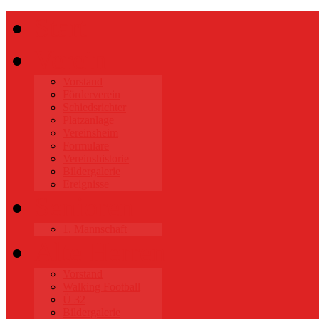
Start
Verein
Vorstand
Förderverein
Schiedsrichter
Platzanlage
Vereinsheim
Formulare
Vereinshistorie
Bildergalerie
Ereignisse
Senioren
1. Mannschaft
Alte Herren
Vorstand
Walking Football
Ü 32
Bildergalerie