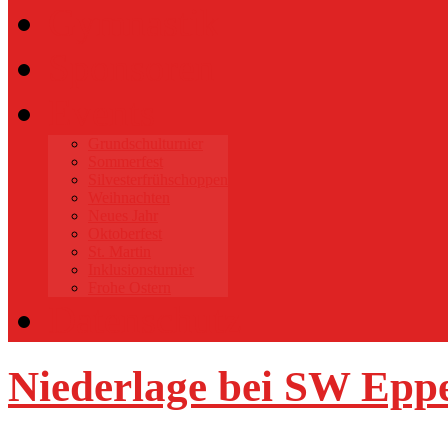
Gymnastik
Sponsoren
Events
Grundschulturnier
Sommerfest
Silvesterfrühschoppen
Weihnachten
Neues Jahr
Oktoberfest
St. Martin
Inklusionsturnier
Frohe Ostern
Datenschutz
Niederlage bei SW Epp