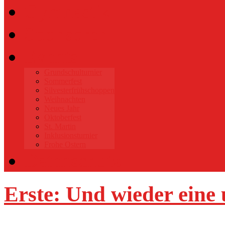
Gymnastik
Sponsoren
Events
Grundschulturnier
Sommerfest
Silvesterfrühschoppen
Weihnachten
Neues Jahr
Oktoberfest
St. Martin
Inklusionsturnier
Frohe Ostern
Datenschutz
Erste: Und wieder eine 