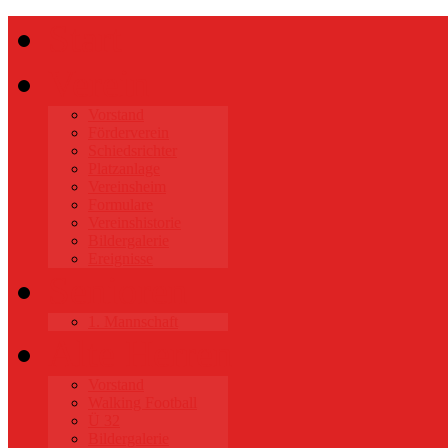
Start
Verein
Vorstand
Förderverein
Schiedsrichter
Platzanlage
Vereinsheim
Formulare
Vereinshistorie
Bildergalerie
Ereignisse
Senioren
1. Mannschaft
Alte Herren
Vorstand
Walking Football
Ü 32
Bildergalerie