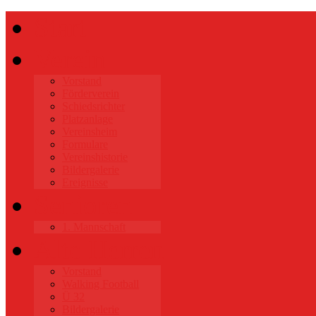
Start
Verein
Vorstand
Förderverein
Schiedsrichter
Platzanlage
Vereinsheim
Formulare
Vereinshistorie
Bildergalerie
Ereignisse
Senioren
1. Mannschaft
Alte Herren
Vorstand
Walking Football
Ü 32
Bildergalerie