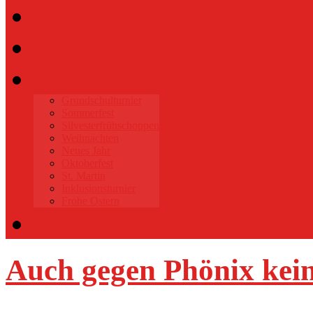
Gymnastik
Sponsoren
Events
Grundschulturnier
Sommerfest
Silvesterfrühschoppen
Weihnachten
Neues Jahr
Oktoberfest
St. Martin
Inklusionsturnier
Frohe Ostern
Datenschutz
Auch gegen Phönix kei