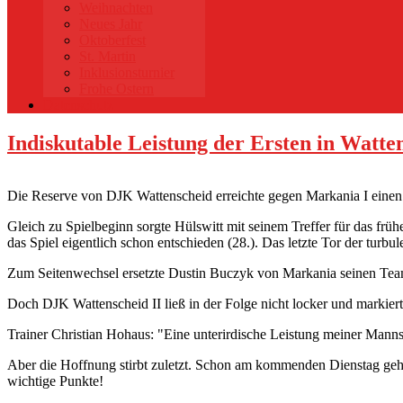
Weihnachten
Neues Jahr
Oktoberfest
St. Martin
Inklusionsturnier
Frohe Ostern
Datenschutz
Indiskutable Leistung der Ersten in Watte
Die Reserve von DJK Wattenscheid erreichte gegen Markania I einen Ka
Gleich zu Spielbeginn sorgte Hülswitt mit seinem Treffer für das früh
das Spiel eigentlich schon entschieden (28.). Das letzte Tor der turb
Zum Seitenwechsel ersetzte Dustin Buczyk von Markania seinen T
Doch DJK Wattenscheid II ließ in der Folge nicht locker und markierte
Trainer Christian Hohaus: "Eine unterirdische Leistung meiner Manns
Aber die Hoffnung stirbt zuletzt. Schon am kommenden Dienstag ge
wichtige Punkte!