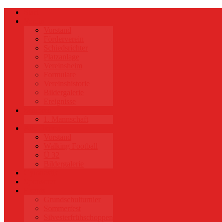
Start
Verein
Vorstand
Förderverein
Schiedsrichter
Platzanlage
Vereinsheim
Formulare
Vereinshistorie
Bildergalerie
Ereignisse
Senioren
1. Mannschaft
Alte Herren
Vorstand
Walking Football
Ü 32
Bildergalerie
Gymnastik
Sponsoren
Events
Grundschulturnier
Sommerfest
Silvesterfrühschoppen