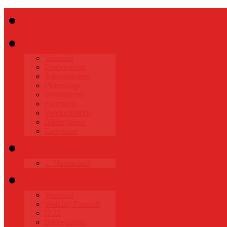
Start
Verein
Vorstand
Förderverein
Schiedsrichter
Platzanlage
Vereinsheim
Formulare
Vereinshistorie
Bildergalerie
Ereignisse
Senioren
1. Mannschaft
Alte Herren
Vorstand
Walking Football
Ü 32
Bildergalerie