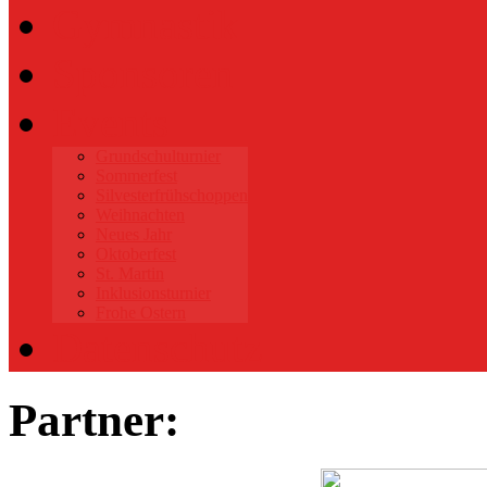
Gymnastik
Sponsoren
Events
Grundschulturnier
Sommerfest
Silvesterfrühschoppen
Weihnachten
Neues Jahr
Oktoberfest
St. Martin
Inklusionsturnier
Frohe Ostern
Datenschutz
Partner: