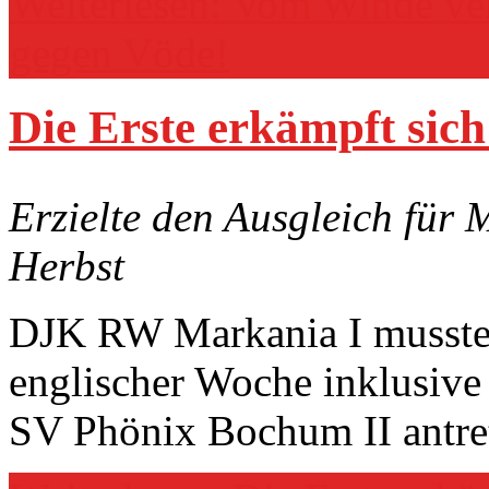
Weiterlesen: Vom Winde ver
gegen Vöde!
Die Erste erkämpft sich
Erzielte den Ausgleich für 
Herbst
DJK RW Markania I musste 
englischer Woche inklusiv
SV Phönix Bochum II antre