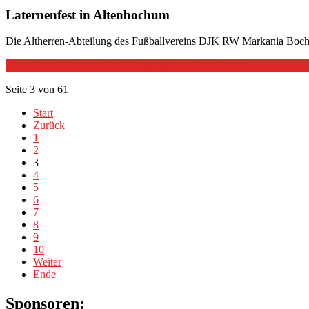
Laternenfest in Altenbochum
Die Altherren-Abteilung des Fußballvereins DJK RW Markania Bochu
Weiterlesen: News auf der Homepage der Arche Noah
Seite 3 von 61
Start
Zurück
1
2
3
4
5
6
7
8
9
10
Weiter
Ende
Sponsoren: