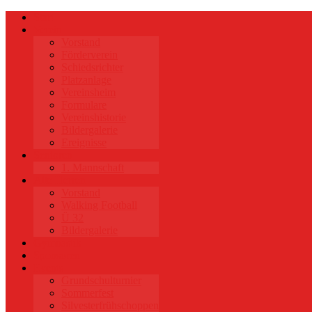
Start
Verein
Vorstand
Förderverein
Schiedsrichter
Platzanlage
Vereinsheim
Formulare
Vereinshistorie
Bildergalerie
Ereignisse
Senioren
1. Mannschaft
Alte Herren
Vorstand
Walking Football
Ü 32
Bildergalerie
Gymnastik
Sponsoren
Events
Grundschulturnier
Sommerfest
Silvesterfrühschoppen