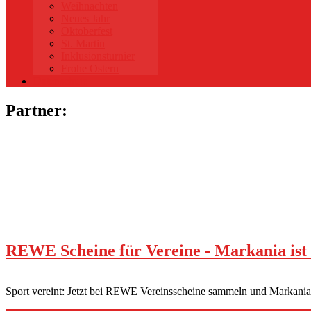
Weihnachten
Neues Jahr
Oktoberfest
St. Martin
Inklusionsturnier
Frohe Ostern
Datenschutz
Partner:
REWE Scheine für Vereine - Markania ist 
Sport vereint: Jetzt bei REWE Vereinsscheine sammeln und Markania 